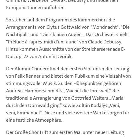
Unimusik Werke von Dvorak, Debussy und modernen
Komponist:innen aufführen.
So stehen auf dem Programm des Kammerchors die
Arrangements von Clytus Gottwald von "Mondnacht", "Die
Nachtigall" und "Die 2 blauen Augen". Das Orchester spielt
"Prélude à l'après-midi d'un faune" von Claude Debussy.
Hinzu kommen Ausschnitte von der Streicherserenade E-
Dur, op. 22 von Antonín Dvořák.
Der Alumni-Chor eröffnet den ersten Slot unter der Leitung
von Felix Renner und bietet dem Publikum eine Vielzahl von
stimmungsvoller Musik. Zu den Höhepunkten gehören
Andreas Hammerschmidts „Machet die Tore weit“, die
traditionelle Arrangierung von Gottfried Walters „Maria
durch den Dornwald ging“ sowie Zoltán Kodálys „Veni,
veni, Emmanuel“. Diese und viele weitere Werke sorgen für
eine festliche Atmosphäre.
Der Große Chor tritt zum ersten Mal unter neuer Leitung